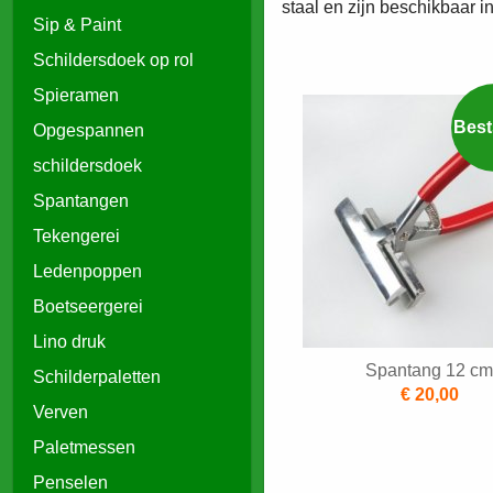
staal en zijn beschikbaar i
Sip & Paint
Schildersdoek op rol
Spieramen
Opgespannen
schildersdoek
Spantangen
Tekengerei
Ledenpoppen
Boetseergerei
Lino druk
Spantang 12 cm
Schilderpaletten
€ 20,00
Verven
Paletmessen
Penselen