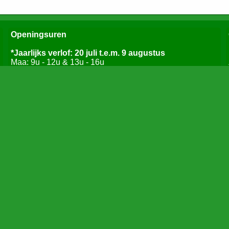
Openingsuren
*Jaarlijks verlof: 20 juli t.e.m. 9 augustus
Maa: 9u - 12u & 13u - 16u
Di: 9u - 12u & 13u - 16u
Woe: 9u - 16u
Do: 9u - 16u
Vrij: 9u - 12u
Zat: 9u - 12u
Voor dringende zaken kan u contact opnemen via
0473/42 55 24 of pavanmulders@skynet.be