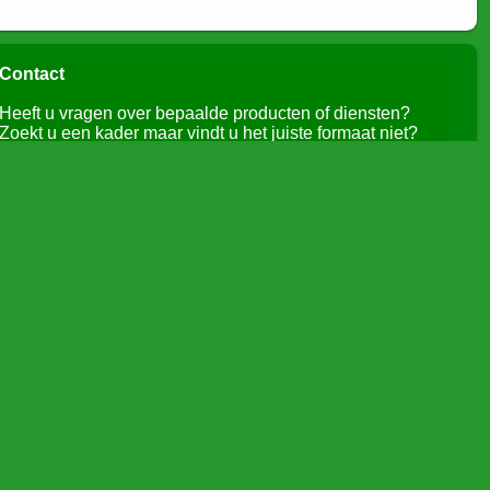
Contact
Heeft u vragen over bepaalde producten of diensten?
Zoekt u een kader maar vindt u het juiste formaat niet?
Aarzel niet om contact op te nemen, wij helpen u graag
verder:
Tel.: 053/ 83 28 73
Email: pavanmulders@skynet.be
Web :
www.vanmulders.biz