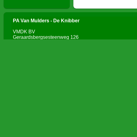
PA Van Mulders - De Knibber
VMDK BV
Geraardsbergsesteenweg 126
9320 Erembodegem (Aalst)
BTW: BE413 601 367
IBAN: BE50 4243 1000 2118
H.R. Aalst: 46-109