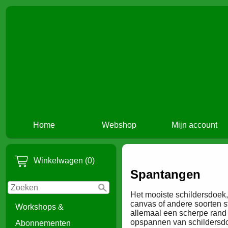
Home
Webshop
Mijn account
Winkelwagen (0)
Spantangen
Het mooiste schildersdoek,
canvas of andere soorten s
Workshops &
allemaal een scherpe rand 
opspannen van schildersdo
Abonnementen