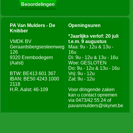
Beoordelingen
PA Van Mulders - De
Openingsuren
Knibber
*Jaarlijks verlof: 20 juli
VMDK BV
t.e.m. 9 augustus
Geraardsbergsesteenweg
Maa: 9u - 12u & 13u -
126
16u
9320 Erembodegem
Di: 9u - 12u & 13u - 16u
(Aalst)
Woe: GESLOTEN
Do: 9u - 12u & 13u - 16u
BTW: BE413 601 367
Vrij: 9u - 12u
IBAN: BE50 4243 1000
Zat: 9u - 12u
2118
H.R. Aalst: 46-109
Voor dringende zaken
kan u contact opnemen
via 0473/42 55 24 of
pavanmulders@skynet.be
Contact
Heeft u vragen over bepaalde producten of
diensten? Zoekt u een kader maar vindt u het juiste