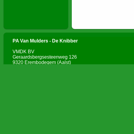
PA Van Mulders - De Knibber
VMDK BV
Geraardsbergsesteenweg 126
9320 Erembodegem (Aalst)
BTW: BE413 601 367
IBAN: BE50 4243 1000 2118
H.R. Aalst: 46-109