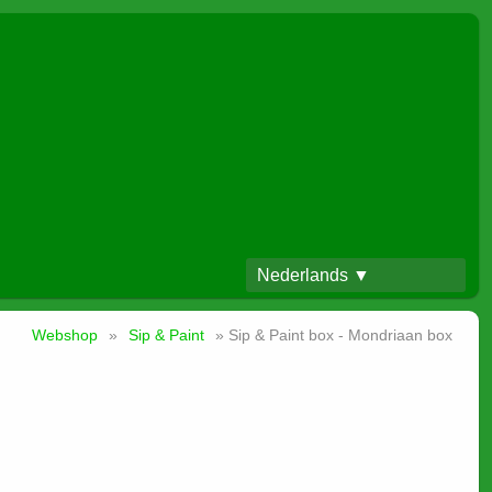
Nederlands ▼
Webshop
»
Sip & Paint
» Sip & Paint box - Mondriaan box