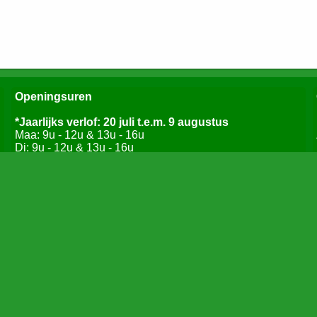
Openingsuren
*Jaarlijks verlof: 20 juli t.e.m. 9 augustus
Maa: 9u - 12u & 13u - 16u
Di: 9u - 12u & 13u - 16u
Woe: GESLOTEN
Do: 9u - 12u & 13u - 16u
Vrij: 9u - 12u
Zat: 9u - 12u
Voor dringende zaken kan u contact opnemen via
0473/42 55 24 of pavanmulders@skynet.be