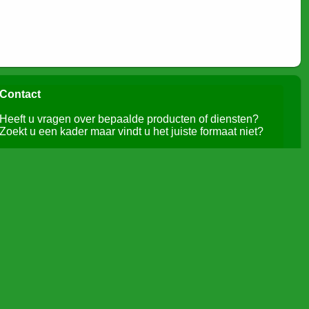
Contact
Heeft u vragen over bepaalde producten of diensten?
Zoekt u een kader maar vindt u het juiste formaat niet?
Aarzel niet om contact op te nemen, wij helpen u graag
verder:
Tel.: 053/ 83 28 73
Email: pavanmulders@skynet.be
Web :
www.vanmulders.biz