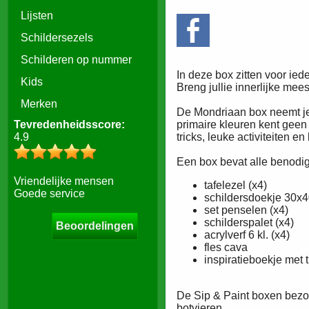
Lijsten
Schildersezels
Schilderen op nummer
In deze box zitten voor ie
Kids
Breng jullie innerlijke mee
Merken
De Mondriaan box neemt je 
primaire kleuren kent geen 
Tevredenheidsscore:
tricks, leuke activiteiten en
4.9
Een box bevat alle benodi
Vriendelijke mensen
tafelezel (x4)
Goede service
schildersdoekje 30x4
set penselen (x4)
schilderspalet (x4)
Beoordelingen
acrylverf 6 kl. (x4)
fles cava
inspiratieboekje met t
De Sip & Paint boxen bezor
botvieren.